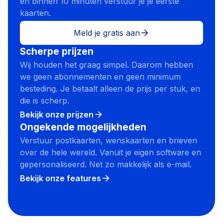
en binnen 10 minuten verstuur je je eerste
kaarten.
Meld je gratis aan
arrow_forward
Scherpe prijzen
Wij houden het graag simpel. Daarom hebben
we geen abonnementen en geen minimum
besteding. Je betaalt alleen de prijs per stuk, en
die is scherp.
Bekijk onze prijzen
arrow_forward
Ongekende mogelijkheden
Verstuur postkaarten, wenskaarten en brieven
over de hele wereld. Vanuit je eigen software en
gepersonaliseerd. Net zo makkelijk als e-mail.
Bekijk onze features
arrow_forward