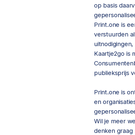
op basis daar
gepersonalise
Print.one is e
verstuurden al
uitnodigingen,
Kaartje2go is
Consumentenbo
publieksprijs
Print.one is o
en organisati
gepersonalisee
Wil je meer w
denken graag 