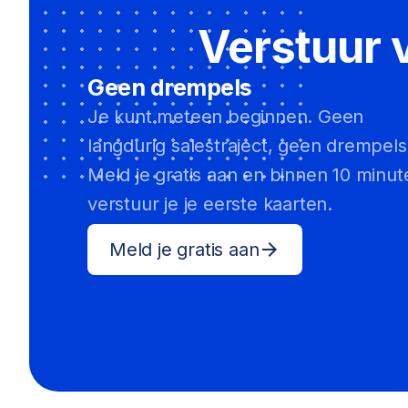
Verstuur 
Geen drempels
Je kunt meteen beginnen. Geen
langdurig salestraject, geen drempels
Meld je gratis aan en binnen 10 minut
verstuur je je eerste kaarten.
Meld je gratis aan
arrow_forward