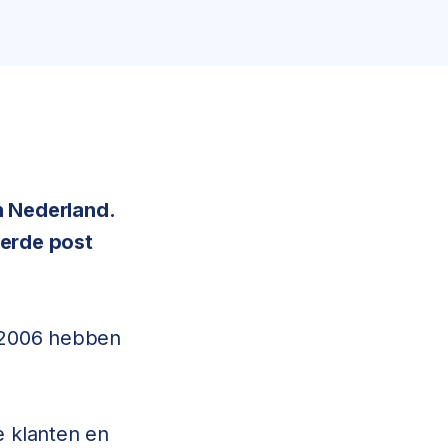
n Nederland.
eerde post
s 2006 hebben
e klanten en