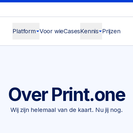
Platform
arrow_drop_down
Voor wie
Cases
Kennis
arrow_drop_down
Prijzen
Over Print.one
Wij zijn helemaal van de kaart. Nu jij nog.