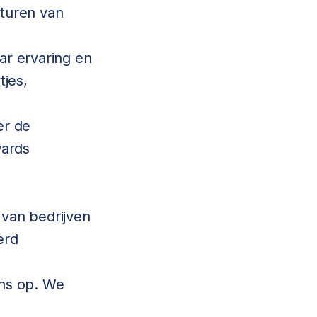
sturen van
aar ervaring en
tjes,
er de
wards
 van bedrijven
erd
ns op. We