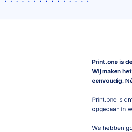
Print.one is d
Wij maken het
eenvoudig. Né
Print.one is o
opgedaan in w
We hebben goe