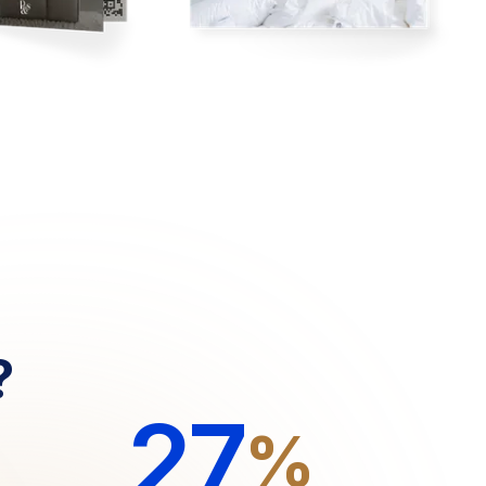
?
27
%