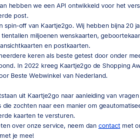
van hebben we een API ontwikkeld voor het ver
erde post.
en spin-off van Kaartje2go. Wij hebben bijna 20 j
 tientallen miljoenen wenskaarten, geboortekaar
 ansichtkaarten en postkaarten.
 meerdere keren als beste getest door onder me
nd. In 2022 kreeg Kaartje2go de Shopping A
 voor Beste Webwinkel van Nederland.
ntstaan uit Kaartje2go naar aanleiding van vragen
es die zochten naar een manier om geautomatise
rde kaarten te versturen.
eten over onze service, neem dan
contact
met o
met je mee!